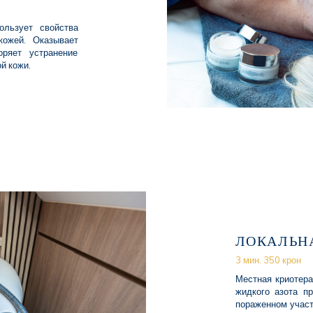
ользует свойства
кожей. Оказывает
оряет устранение
й кожи.
ЛОКАЛЬН
3 мин. 350 крон
Местная криотера
жидкого азота п
пораженном участ