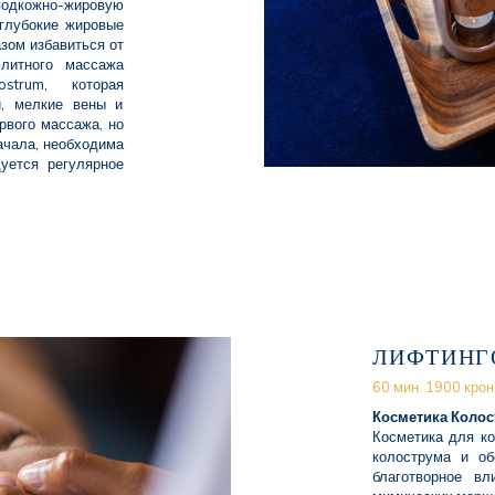
подкожно-жировую
 глубокие жировые
азом избавиться от
литного массажа
strum, которая
и, мелкие вены и
рвого массажа, но
ачала, необходима
дуется регулярное
ЛИФТИНГ
60 мин. 1900 крон
Косметика Колос
Косметика для к
колострума и об
благотворное вл