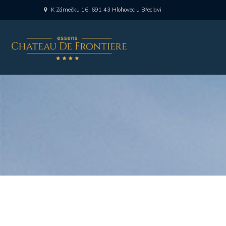
K Zámečku 16, 691 43 Hlohovec u Břeclavi