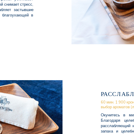
й снимает стресс,
абляет застывшие
и благоухающей в
РАССЛАБ
60 мин. 1 900 крон
выбор ароматов (л
Окунитесь в ми
Благодаря цел
расслабляющий и
запаха и целеб