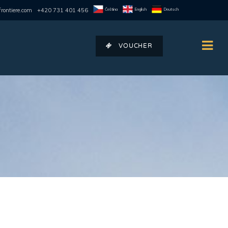
Čeština
English
Deutsch
rontiere.com
+420 731 401 456
VOUCHER