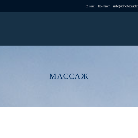
О нас
Контакт
info@chateaudef
МАССАЖ