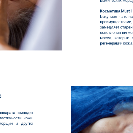
мимических морщи
Косметика Must H
Бакучиол - это н
преимуществами
замедляет старен
осветления пигме
масел, которые 
регенерации кожи.
O
аппарата приводит
астичности кожи,
морщин и других