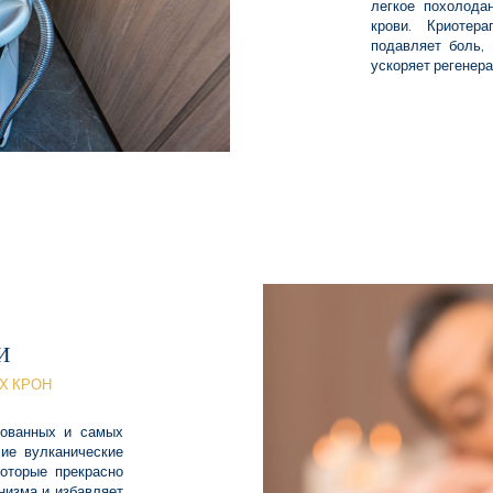
легкое похолода
крови. Криотер
подавляет боль,
ускоряет регенер
И
ИХ КРОН
бованных и самых
ие вулканические
которые прекрасно
низма и избавляет