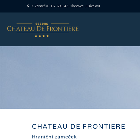
K Zámečku 16, 691 43 Hlohovec u Břeclavi
CHATEAU DE FRONTIERE
Hraniční zámeček