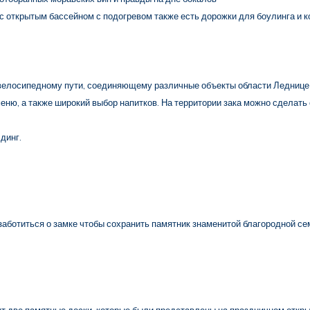
 с открытым бассейном с подогревом также есть дорожки для боулинга и 
велосипедному пути, соединяющему различные объекты области Леднице-В
, а также широкий выбор напитков. На территории зака можно сделать с
динг.
аботиться о замке чтобы сохранить памятник знаменитой благородной се
две памятные доски, которые были представлены на праздничном открыт