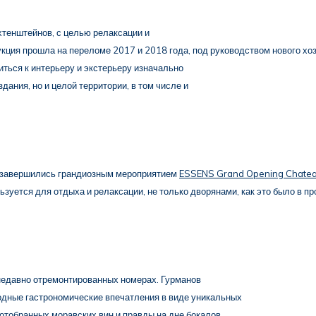
хтенштейнов, с целью релаксации и
кция прошла на переломе 2017 и 2018 года, под руководством нового хоз
ться к интерьеру и экстерьеру изначально
дания, но и целой территории, в том числе и
ы завершились грандиозным мероприятием
ESSENS Grand Opening Chateau
льзуется для отдыха и релаксации, не только дворянами, как это было в 
 недавно отремонтированных номерах. Гурманов
одные гастрономические впечатления в виде уникальных
 отобранных моравских вин и правды на дне бокалов