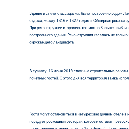
Здание в стиле классицизма, было построенно родом Ли
отдыха, между 1816 и 1827 годами. Обширная реконстру
При реконструкции старались как можно больше приблизи
построенного здания. Реконструкция касалась не только з
окружаещего ландшафта.
В субботу, 16 июня 2018 сложные строительные работ
почетных гостей. С этого дня вся территория замка испо
Гости могут остановиться в четырехзвездочном отеле в
порадует роскошный ресторан, который оставит превосх
дегустационных меню, в стиле "fine dining". Дегустацию