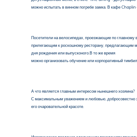
можно испытать в винном погребе замка. В кафе Chaplin
Посетители на велосипедах, проезжающие по главному 
прилегающим к роскошному ресторану, предлагающим меню
дня рождения или выпусконого.В то же время
можно организовать обучение или корпоративный тимбил
А что является главным интересом нынешнего хозяина?
С максимальным уважением и любовью, добросовестно з
его очаровательной красоте.
Историческое послание следующим поколениям принесут 