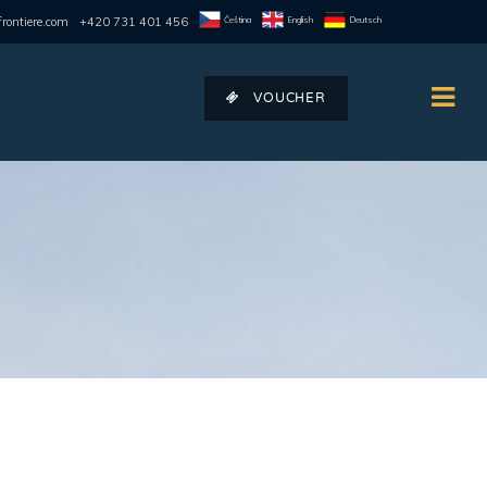
Čeština
English
Deutsch
rontiere.com
+420 731 401 456
VOUCHER
Я