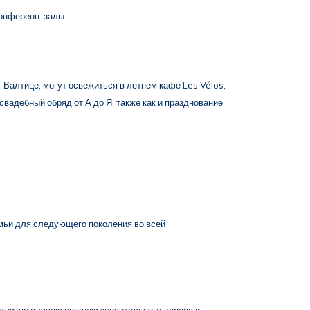
конференц-залы.
алтице, могут освежиться в летнем кафе Les Vélos,
вадебный обряд от А до Я, также как и празднование
мьи для следующего поколения во всей
ии, по случаю посадки значительного дерева и