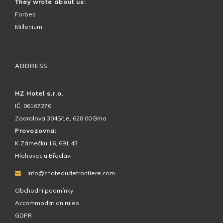
They wrote about us:
Forbes
Millenium
ADDRESS
HZ Hotel s.r.o.
IČ: 06167276
Zaoralova 3045/1e, 628 00 Brno
Provozovna:
K Zámečku 16, 691 43
Hlohovec u Břeclavi
info@chateaudefrontiere.com
Obchodní podmínky
Accommodation rules
GDPR