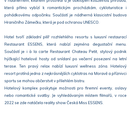
v nádherném, klidném prostředí a je obklopen kouzelnou přírodou,
která přímo vybízí k romantickým procházkám, cykloturistice i
pohádkovému odpočinku. Součástí je nádherná klasicistní budova
Hraničního Zámečku, která je pod ochranou UNESCO.
Hotel tvoří základní pilíř rozhlehlého resortu s luxusní restaurací
Restaurant ESSENS, která nabízí zejména degustační menu.
Součástí je i à la carte Restaurant Chateau Petit, stylový podnik
hýčkající hotelové hosty od snídaní po večerní posezení na letní
terase. Ten pravý relax nabízí luxusní wellness zóna. Hotelový
resort protíná jedna z nejkrásnějších cyklotras na Moravě a příznivci
sportu se mohou občerstvit v přilehlém bistru.
Hotelový komplex poskytuje možnosti pro firemní eventy, oslavy
nebo romantické svatby. Je vyhledávaným místem filmařů, v roce
2022 se zde natáčela reality show Česká Miss ESSENS.